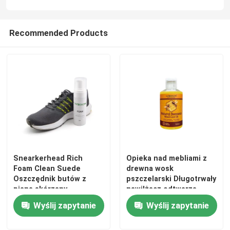
Recommended Products
Snearkerhead Rich
Opieka nad mebliami z
Foam Clean Suede
drewna wosk
Oszczędnik butów z
pszczelarski Długotrwały
pianą skórzany
nawilżacz odtwarza
czyściciel, zestaw
ciepły i błyszczący
Wyślij zapytanie
Wyślij zapytanie
czyściciel butów
naturalny wosk
pszczelarski Ochrona
oleju z wosku drewna