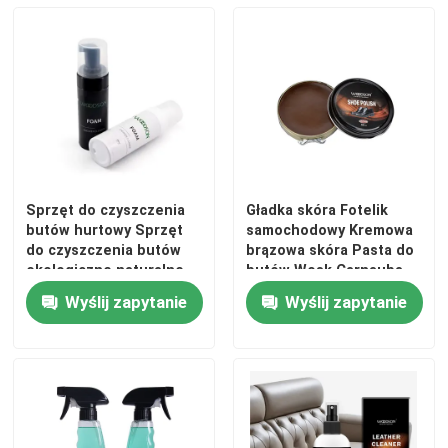
150 ml
Sprzęt do czyszczenia
Gładka skóra Fotelik
butów hurtowy Sprzęt
samochodowy Kremowa
do czyszczenia butów
brązowa skóra Pasta do
ekologiczne naturalne
butów Wosk Carnauba
formuły Sprzęt do
Wyślij zapytanie
Wyślij zapytanie
czyszczenia butów
Sprzęt do czyszczenia
butów odkurzacz plamy
do czyszczenia butów