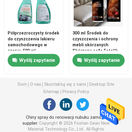
Półprzezroczysty środek
300 ml Środek do
do czyszczenia lakieru
czyszczenia i ochrony
samochodowego w
mebli skórzanych
sprayu 500 ml
Skórzana sofa Fotelik
Odświeżająca wizja
samochodowy Fotel do
Wyślij zapytanie
Wyślij zapytanie
masażu Pielęgnacja
Dom
O nas
Skontaktuj się z nami
Desktop Site
Sitemap
Privacy Policy
Dom
Produkty
Chiny spray do renowacji nubuku zamszu
supplier.
Copyright © 2026 Foshan Geao New
Material Technology Co., Ltd.. All Rights
O nas