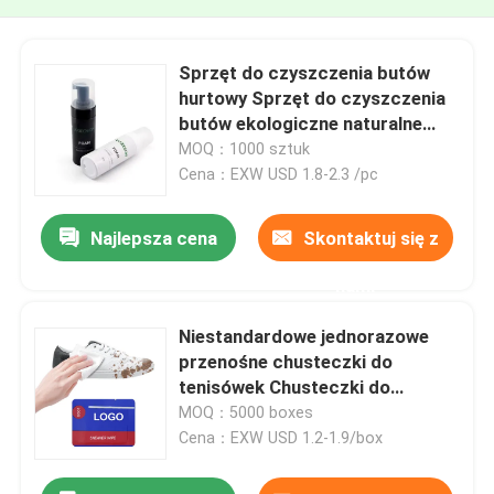
Sprzęt do czyszczenia butów
hurtowy Sprzęt do czyszczenia
butów ekologiczne naturalne
formuły Sprzęt do czyszczenia
MOQ：1000 sztuk
butów Sprzęt do czyszczenia
Cena：EXW USD 1.8-2.3 /pc
butów odkurzacz plamy do
czyszczenia butów
Najlepsza cena
Skontaktuj się z
nami
Niestandardowe jednorazowe
przenośne chusteczki do
tenisówek Chusteczki do
czyszczenia butów 30szt
MOQ：5000 boxes
Cena：EXW USD 1.2-1.9/box