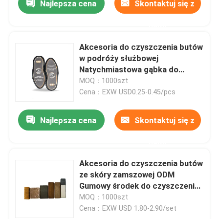
Najlepsza cena
Skontaktuj się z
nami
Akcesoria do czyszczenia butów
w podróży służbowej
Natychmiastowa gąbka do
czyszczenia butów OEM
MOQ：1000szt
Cena：EXW USD0.25-0.45/pcs
Najlepsza cena
Skontaktuj się z
nami
Akcesoria do czyszczenia butów
ze skóry zamszowej ODM
Gumowy środek do czyszczenia
gumek do butów
MOQ：1000szt
Cena：EXW USD 1.80-2.90/set