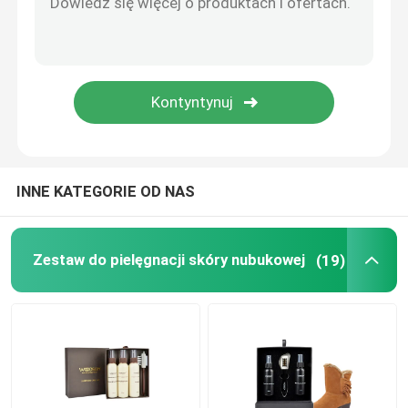
Spray ochronny do zamszu i nubuku
Spray do ochrony tkanin
Dezodorant w sprayu do tkanin
INNE KATEGORIE OD NAS
Odplamiacz do tkanin
Zestaw do pielęgnacji skóry nubukowej
(19)
Skórzana farba do krawędzi
Akcesoria do pielęgnacji butów
Dbanie o meble