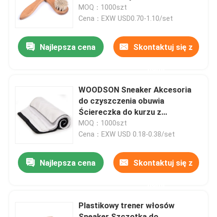
MOQ：1000szt
Cena：EXW USD0.70-1.10/set
Wycieczka po fabryce
Najlepsza cena
Skontaktuj się z
Kontrola jakości
nami
Skontaktuj się z nami
WOODSON Sneaker Akcesoria
do czyszczenia obuwia
Ściereczka do kurzu z
Aktualności
mikrofibry
MOQ：1000szt
Cena：EXW USD 0.18-0.38/set
Zestaw do pielęgnacji skóry nubukowej
Najlepsza cena
Skontaktuj się z
Zestaw do pielęgnacji skóry zamszowej
nami
Plastikowy trener włosów
Zestaw do pielęgnacji skóry PU
Sneaker Szczotka do