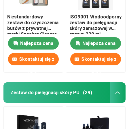
Niestandardowy
ISO9001 Wodoodporny
zestaw do czyszczenia
zestaw do pielęgnacji
butów z prywatnej
skóry zamszowej w
marki Sneaker Cleaner
sprayu 230 ml
Spray Suede Care Kit
Najlepsza cena
Najlepsza cena
For Sneakerhead
Skontaktuj się z
Skontaktuj się z
nami
nami
Zestaw do pielęgnacji skóry PU
(29)