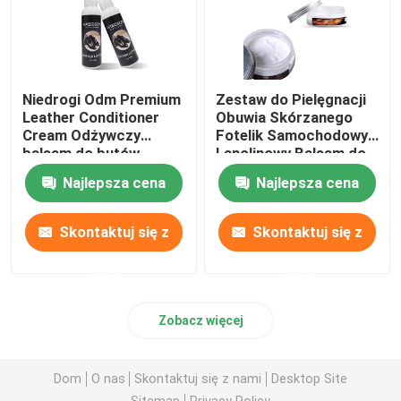
Niedrogi Odm Premium
Zestaw do Pielęgnacji
Leather Conditioner
Obuwia Skórzanego
Cream Odżywczy
Fotelik Samochodowy
balsam do butów
Lanolinowy Balsam do
Butów 80ml
Najlepsza cena
Najlepsza cena
Skontaktuj się z
Skontaktuj się z
nami
nami
Zobacz więcej
Dom
O nas
Skontaktuj się z nami
Desktop Site
Sitemap
Privacy Policy