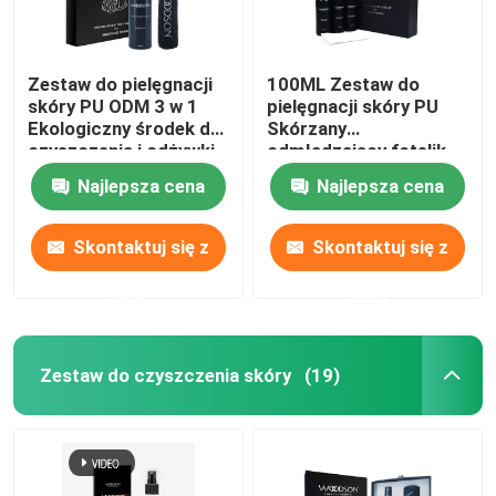
Zestaw do pielęgnacji
100ML Zestaw do
skóry PU ODM 3 w 1
pielęgnacji skóry PU
Ekologiczny środek do
Skórzany
czyszczenia i odżywki
odmładzający fotelik
do mebli skórzanych
samochodowy do
Najlepsza cena
Najlepsza cena
torebek
Skontaktuj się z
Skontaktuj się z
nami
nami
Zestaw do czyszczenia skóry
(19)