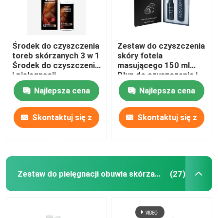
Środek do czyszczenia
Zestaw do czyszczenia
toreb skórzanych 3 w 1
skóry fotela
Środek do czyszczenia
masującego 150 ml
i pielęgnacji
Płyn do czyszczenia i
skórzanych butów
odżywki do skóry
Najlepsza cena
Najlepsza cena
skórzanych
Skontaktuj się z
Skontaktuj się z
nami
nami
Zestaw do pielęgnacji obuwia skórzanego
(27)