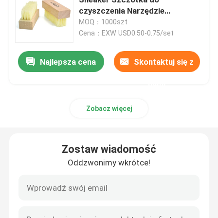
czyszczenia Narzędzie
Drewniany uchwyt ODM
MOQ：1000szt
Zestaw do czyszczenia skóry
Cena：EXW USD0.50-0.75/set
Zestaw do pielęgnacji obuwia skórzanego
Najlepsza cena
Skontaktuj się z
nami
krem do pielęgnacji skóry
Zobacz więcej
Krem do czyszczenia obuwia
Zostaw wiadomość
Wosk do samochodu w sprayu
Oddzwonimy wkrótce!
Zestaw do pielęgnacji tenisówek
Zestaw ochronny do pielęgnacji mebli