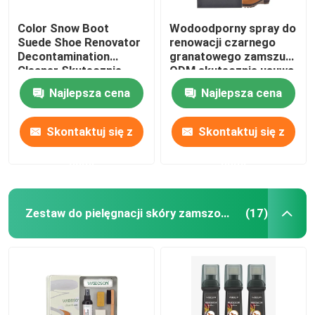
Color Snow Boot
Wodoodporny spray do
Opieka nad sportem
Suede Shoe Renovator
renowacji czarnego
Decontamination
granatowego zamszu
Cleaner Skutecznie
ODM skutecznie usuwa
usuwa brudne plamy
brud
Najlepsza cena
Najlepsza cena
oleju
Skontaktuj się z
Skontaktuj się z
nami
nami
Zestaw do pielęgnacji skóry zamszowej
(17)