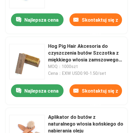
Najlepsza cena
Skontaktuj się z
nami
Hog Pig Hair Akcesoria do
czyszczenia butów Szczotka z
miękkiego włosia zamszowego
nubuku
MOQ：1000szt
Cena：EXW USD0.90-1.50/set
Najlepsza cena
Skontaktuj się z
Dom
nami
Produkty
Aplikator do butów z
naturalnego włosia końskiego do
nabierania oleju
O nas